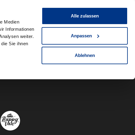
0
Fahrzeug teilen
Merkliste
Alle zulassen
le Medien
ir Informationen
Anpassen
Analysen weiter.
die Sie ihnen
Ablehnen
Autowelt Sch
Autowelt 
Autow
A
Folgen Sie uns auf