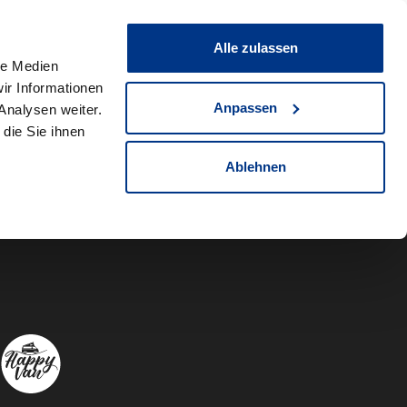
0
Fahrzeug teilen
Merkliste
Alle zulassen
le Medien
ir Informationen
Anpassen
Analysen weiter.
die Sie ihnen
Ablehnen
Autowelt Sch
Autowelt 
Autow
A
Folgen Sie uns auf