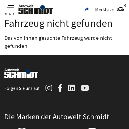
0
Merkliste
MENÜ
Fahrzeug nicht gefunden
Zum Hauptinhalt
Das von Ihnen gesuchte Fahrzeug wurde nicht
gefunden.
Autowelt Schmidt auf I
Autowelt Schmidt au
Autowelt Schmidt
Autowelt Sc
Folgen Sie uns auf
Die Marken der Autowelt Schmidt