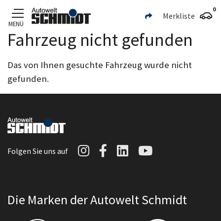
0
Merkliste
MENÜ
Fahrzeug nicht gefunden
Zum Hauptinhalt
Das von Ihnen gesuchte Fahrzeug wurde nicht
gefunden.
Autowelt Schmidt auf I
Autowelt Schmidt au
Autowelt Schmidt
Autowelt Sc
Folgen Sie uns auf
Die Marken der Autowelt Schmidt