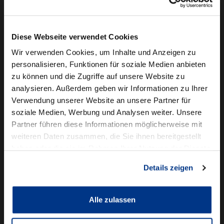
Camper mieten
Kundenservice
Diese Webseite verwendet Cookies
Online-Terminbuchung
Wir verwenden Cookies, um Inhalte und Anzeigen zu
personalisieren, Funktionen für soziale Medien anbieten
Für Geschäftskunden
zu können und die Zugriffe auf unsere Website zu
analysieren. Außerdem geben wir Informationen zu Ihrer
Audi Business
Verwendung unserer Website an unsere Partner für
BMW Geschäftskunden
soziale Medien, Werbung und Analysen weiter. Unsere
Partner führen diese Informationen möglicherweise mit
Volkswagen Professional Class
weiteren Daten zusammen, die Sie ihnen bereitgestellt
Autowelt Schmidt
haben oder die sie im Rahmen Ihrer Nutzung der Dienste
gesammelt haben.
Details zeigen
Unternehmen
News & Events
Karriere
Alle zulassen
Ausbildung