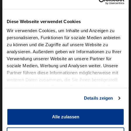
Camper mieten
Kundenservice
Diese Webseite verwendet Cookies
Online-Terminbuchung
Wir verwenden Cookies, um Inhalte und Anzeigen zu
personalisieren, Funktionen für soziale Medien anbieten
Für Geschäftskunden
zu können und die Zugriffe auf unsere Website zu
analysieren. Außerdem geben wir Informationen zu Ihrer
Audi Business
Verwendung unserer Website an unsere Partner für
BMW Geschäftskunden
soziale Medien, Werbung und Analysen weiter. Unsere
Partner führen diese Informationen möglicherweise mit
Volkswagen Professional Class
weiteren Daten zusammen, die Sie ihnen bereitgestellt
Autowelt Schmidt
haben oder die sie im Rahmen Ihrer Nutzung der Dienste
gesammelt haben.
Details zeigen
Unternehmen
News & Events
Karriere
Alle zulassen
Ausbildung