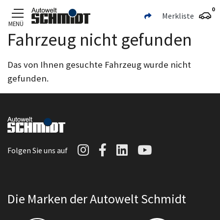
0
Merkliste
MENÜ
Fahrzeug nicht gefunden
Zum Hauptinhalt
Das von Ihnen gesuchte Fahrzeug wurde nicht
gefunden.
Autowelt Schmidt auf I
Autowelt Schmidt au
Autowelt Schmidt
Autowelt Sc
Folgen Sie uns auf
Die Marken der Autowelt Schmidt