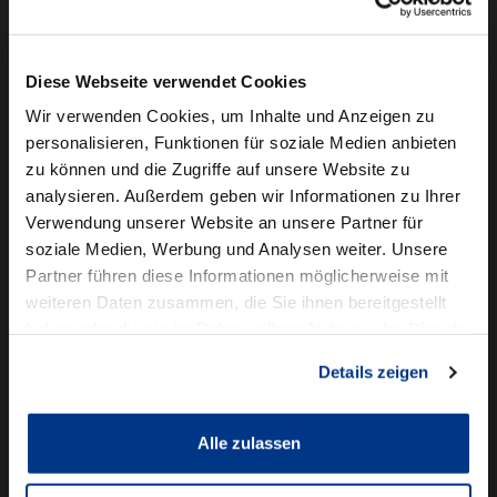
Camper mieten
Kundenservice
Diese Webseite verwendet Cookies
Online-Terminbuchung
Wir verwenden Cookies, um Inhalte und Anzeigen zu
personalisieren, Funktionen für soziale Medien anbieten
Für Geschäftskunden
zu können und die Zugriffe auf unsere Website zu
analysieren. Außerdem geben wir Informationen zu Ihrer
Audi Business
Verwendung unserer Website an unsere Partner für
BMW Geschäftskunden
soziale Medien, Werbung und Analysen weiter. Unsere
Partner führen diese Informationen möglicherweise mit
Volkswagen Professional Class
weiteren Daten zusammen, die Sie ihnen bereitgestellt
Autowelt Schmidt
haben oder die sie im Rahmen Ihrer Nutzung der Dienste
gesammelt haben.
Details zeigen
Unternehmen
News & Events
Karriere
Alle zulassen
Ausbildung