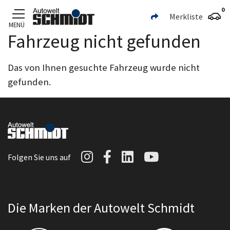
0
Merkliste
MENÜ
Fahrzeug nicht gefunden
Zum Hauptinhalt
Das von Ihnen gesuchte Fahrzeug wurde nicht
gefunden.
Autowelt Schmidt auf I
Autowelt Schmidt au
Autowelt Schmidt
Autowelt Sc
Folgen Sie uns auf
Die Marken der Autowelt Schmidt