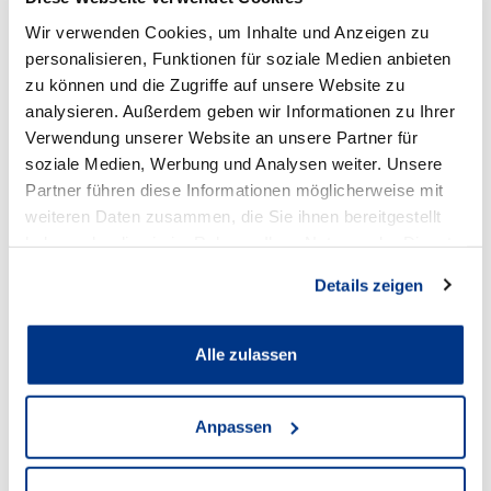
Wir verwenden Cookies, um Inhalte und Anzeigen zu
personalisieren, Funktionen für soziale Medien anbieten
BMW Hamm
zu können und die Zugriffe auf unsere Website zu
analysieren. Außerdem geben wir Informationen zu Ihrer
Verwendung unserer Website an unsere Partner für
Anschrift
soziale Medien, Werbung und Analysen weiter. Unsere
Partner führen diese Informationen möglicherweise mit
Hohefeldweg 23
weiteren Daten zusammen, die Sie ihnen bereitgestellt
59071 Hamm
haben oder die sie im Rahmen Ihrer Nutzung der Dienste
gesammelt haben.
Zum Standort
Details zeigen
Alle zulassen
Öffnungszeiten Verkauf
Mo - Fr:
Anpassen
08:00
-
18:30 Uhr
Sa: