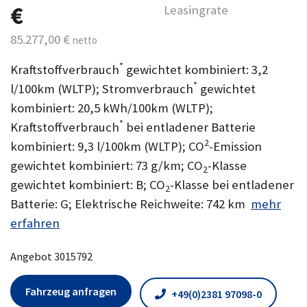
€
Leasingrate
85.277,00 €
netto
*
Kraftstoffverbrauch
gewichtet kombiniert: 3,2
*
l/100km (WLTP); Stromverbrauch
gewichtet
kombiniert: 20,5 kWh/100km (WLTP);
*
Kraftstoffverbrauch
bei entladener Batterie
2
kombiniert: 9,3 l/100km (WLTP); CO
-Emission
gewichtet kombiniert: 73 g/km; CO
-Klasse
2
gewichtet kombiniert: B; CO
-Klasse bei entladener
2
Batterie: G; Elektrische Reichweite: 742 km
mehr
erfahren
Angebot 3015792
Fahrzeug anfragen
+49(0)2381 97098-0