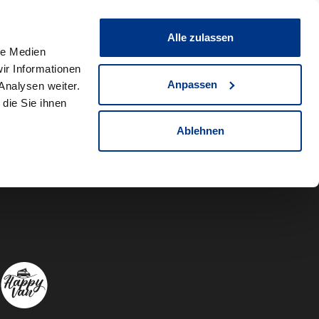
0
Fahrzeug teilen
Merkliste
Alle zulassen
le Medien
ir Informationen
Anpassen
Analysen weiter.
die Sie ihnen
Ablehnen
Autowelt Sch
Autowelt 
Autow
A
Folgen Sie uns auf