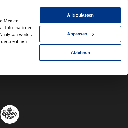
0
Fahrzeug teilen
Merkliste
Alle zulassen
le Medien
ir Informationen
Anpassen
Analysen weiter.
die Sie ihnen
Ablehnen
Autowelt Sch
Autowelt 
Autow
A
Folgen Sie uns auf