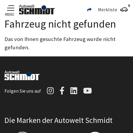
0
Merkliste
MENÜ
Fahrzeug nicht gefunden
Zum Hauptinhalt
Das von Ihnen gesuchte Fahrzeug wurde nicht
gefunden.
Autowelt Schmidt auf I
Autowelt Schmidt au
Autowelt Schmidt
Autowelt Sc
Folgen Sie uns auf
Die Marken der Autowelt Schmidt