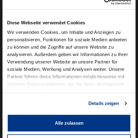
Camper mieten
Kundenservice
Diese Webseite verwendet Cookies
Online-Terminbuchung
Wir verwenden Cookies, um Inhalte und Anzeigen zu
personalisieren, Funktionen für soziale Medien anbieten
Für Geschäftskunden
zu können und die Zugriffe auf unsere Website zu
analysieren. Außerdem geben wir Informationen zu Ihrer
Audi Business
Verwendung unserer Website an unsere Partner für
BMW Geschäftskunden
soziale Medien, Werbung und Analysen weiter. Unsere
Partner führen diese Informationen möglicherweise mit
Volkswagen Professional Class
weiteren Daten zusammen, die Sie ihnen bereitgestellt
Autowelt Schmidt
haben oder die sie im Rahmen Ihrer Nutzung der Dienste
gesammelt haben.
Details zeigen
Unternehmen
News & Events
Karriere
Alle zulassen
Ausbildung