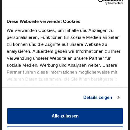
Camper mieten
Kundenservice
Diese Webseite verwendet Cookies
Online-Terminbuchung
Wir verwenden Cookies, um Inhalte und Anzeigen zu
personalisieren, Funktionen für soziale Medien anbieten
Für Geschäftskunden
zu können und die Zugriffe auf unsere Website zu
analysieren. Außerdem geben wir Informationen zu Ihrer
Audi Business
Verwendung unserer Website an unsere Partner für
BMW Geschäftskunden
soziale Medien, Werbung und Analysen weiter. Unsere
Partner führen diese Informationen möglicherweise mit
Volkswagen Professional Class
weiteren Daten zusammen, die Sie ihnen bereitgestellt
Autowelt Schmidt
haben oder die sie im Rahmen Ihrer Nutzung der Dienste
gesammelt haben.
Details zeigen
Unternehmen
News & Events
Karriere
Alle zulassen
Ausbildung