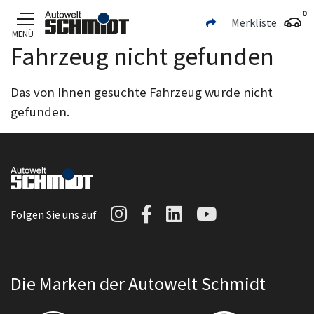
0
Merkliste
MENÜ
Fahrzeug nicht gefunden
Zum Hauptinhalt
Das von Ihnen gesuchte Fahrzeug wurde nicht
gefunden.
Autowelt Schmidt auf I
Autowelt Schmidt au
Autowelt Schmidt
Autowelt Sc
Folgen Sie uns auf
Die Marken der Autowelt Schmidt