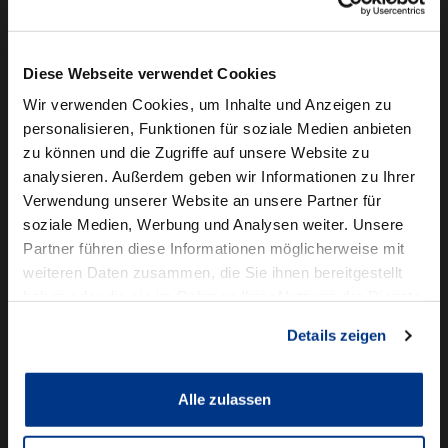
Camper mieten
Kundenservice
Diese Webseite verwendet Cookies
Online-Terminbuchung
Wir verwenden Cookies, um Inhalte und Anzeigen zu
personalisieren, Funktionen für soziale Medien anbieten
Für Geschäftskunden
zu können und die Zugriffe auf unsere Website zu
analysieren. Außerdem geben wir Informationen zu Ihrer
Audi Business
Verwendung unserer Website an unsere Partner für
BMW Geschäftskunden
soziale Medien, Werbung und Analysen weiter. Unsere
Partner führen diese Informationen möglicherweise mit
Volkswagen Professional Class
weiteren Daten zusammen, die Sie ihnen bereitgestellt
Autowelt Schmidt
haben oder die sie im Rahmen Ihrer Nutzung der Dienste
gesammelt haben.
Details zeigen
Unternehmen
News & Events
Karriere
Alle zulassen
Ausbildung