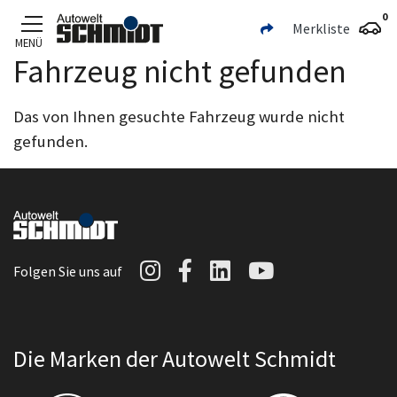
0
Merkliste
MENÜ
Fahrzeug nicht gefunden
Zum Hauptinhalt
Das von Ihnen gesuchte Fahrzeug wurde nicht
gefunden.
Autowelt Schmidt auf I
Autowelt Schmidt au
Autowelt Schmidt
Autowelt Sc
Folgen Sie uns auf
Die Marken der Autowelt Schmidt