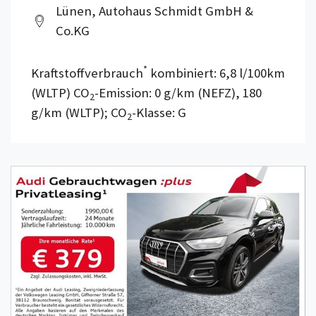
Lünen, Autohaus Schmidt GmbH &
Co.KG
*
Kraftstoffverbrauch
kombiniert: 6,8 l/100km
(WLTP) CO
-Emission: 0 g/km (NEFZ), 180
2
g/km (WLTP); CO
-Klasse: G
2
Details anzeigen