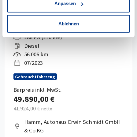
Anpassen
Fahr
BMW X3 xDrive30d M Sport + 2Jahre-
Ablehnen
BPS.-GARANTIE
286 PS (210 kW)
Diesel
56.006 km
07/2023
Gebrauchtfahrzeug
Barpreis inkl. MwSt.
49.890,00 €
41.924,00 €
netto
Hamm, Autohaus Erwin Schmidt GmbH
& Co.KG