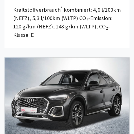
*
Kraftstoffverbrauch
kombiniert: 4,6 l/100km
(NEFZ), 5,3 l/100km (WLTP) CO
-Emission:
2
120 g/km (NEFZ), 143 g/km (WLTP); CO
-
2
Klasse: E
Details anzeigen