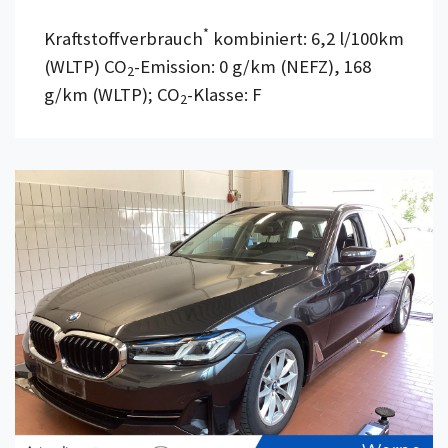
*
Kraftstoffverbrauch
kombiniert: 6,2 l/100km
(WLTP) CO
-Emission: 0 g/km (NEFZ), 168
2
g/km (WLTP); CO
-Klasse: F
2
Details anzeigen