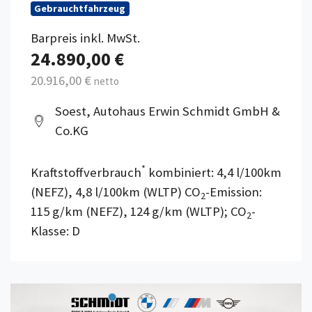
Gebrauchtfahrzeug
Barpreis inkl. MwSt.
24.890,00 €
20.916,00 €
netto
Soest, Autohaus Erwin Schmidt GmbH &
Co.KG
*
Kraftstoffverbrauch
kombiniert: 4,4 l/100km
(NEFZ), 4,8 l/100km (WLTP) CO
-Emission:
2
115 g/km (NEFZ), 124 g/km (WLTP); CO
-
2
Klasse: D
Details anzeigen