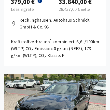
379,00 €
33.840,00 €
i
Leasingrate
28.437,00 €
netto
Recklinghausen, Autohaus Schmidt
GmbH & Co.KG
*
Kraftstoffverbrauch
kombiniert: 6,6 l/100km
(WLTP) CO
-Emission: 0 g/km (NEFZ), 173
2
g/km (WLTP); CO
-Klasse: F
2
Details anzeigen