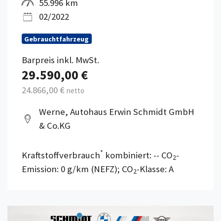
55.996 km
02/2022
Gebrauchtfahrzeug
Barpreis inkl. MwSt.
29.590,00 €
24.866,00 €
netto
Werne, Autohaus Erwin Schmidt GmbH
& Co.KG
*
Kraftstoffverbrauch
kombiniert: -- CO
-
2
Emission: 0 g/km (NEFZ); CO
-Klasse: A
2
Details anzeigen