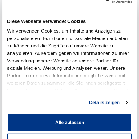
*
Kraftstoffverbrauch
kombiniert: 5,3 l/100km
(NEFZ) CO
-Emission: 120 g/km (NEFZ), 124
2
Diese Webseite verwendet Cookies
g/km (WLTP); CO
-Klasse: D
2
Wir verwenden Cookies, um Inhalte und Anzeigen zu
personalisieren, Funktionen für soziale Medien anbieten
zu können und die Zugriffe auf unsere Website zu
Details anzeigen
analysieren. Außerdem geben wir Informationen zu Ihrer
Verwendung unserer Website an unsere Partner für
soziale Medien, Werbung und Analysen weiter. Unsere
Partner führen diese Informationen möglicherweise mit
weiteren Daten zusammen, die Sie ihnen bereitgestellt
haben oder die sie im Rahmen Ihrer Nutzung der Dienste
gesammelt haben.
Details zeigen
Alle zulassen