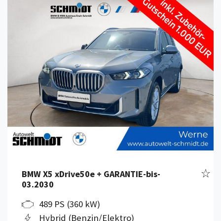
Details anzeigen
Fahr
BMW X5 xDrive50e + GARANTIE-bis-
03.2030
489 PS (360 kW)
Hybrid (Benzin/Elektro)