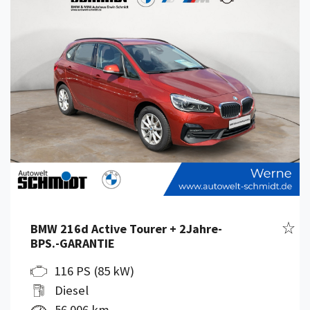
Fahr
BMW 216d Active Tourer + 2Jahre-
BPS.-GARANTIE
116 PS (85 kW)
Diesel
56.006 km