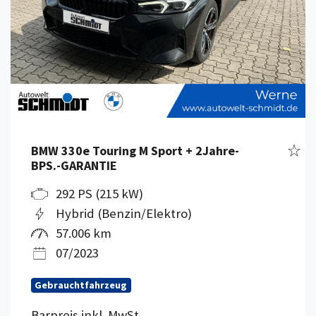
Fahr
BMW 330e Touring M Sport + 2Jahre-
BPS.-GARANTIE
292 PS (215 kW)
Hybrid (Benzin/Elektro)
57.006 km
07/2023
Gebrauchtfahrzeug
Barpreis inkl. MwSt.