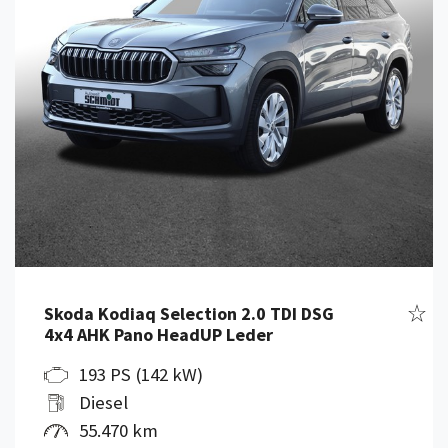
Fahr
Skoda Kodiaq Selection 2.0 TDI DSG
4x4 AHK Pano HeadUP Leder
193 PS (142 kW)
Diesel
55.470 km