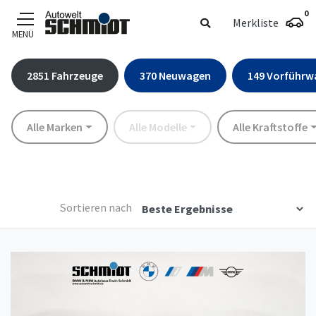
0
Merkliste
MENÜ
Zum Hauptinhalt
2851
Fahrzeuge
370
Neuwagen
149
Vorführw
Marke
Modell
Kraftstoff
Alle Marken
Alle Modelle
Alle Kraftstoffe
Sortieren nach
Details anzeigen