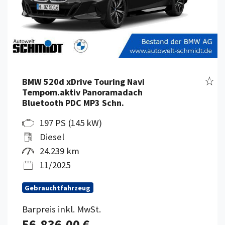
Fahr
BMW 520d xDrive Touring Navi
Tempom.aktiv Panoramadach
Bluetooth PDC MP3 Schn.
197 PS (145 kW)
Diesel
24.239 km
11/2025
Gebrauchtfahrzeug
Barpreis inkl. MwSt.
56.836,00 €