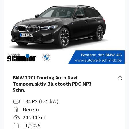
Fahr
BMW 320i Touring Auto Navi
Tempom.aktiv Bluetooth PDC MP3
Schn.
184 PS (135 kW)
Benzin
24.234 km
11/2025