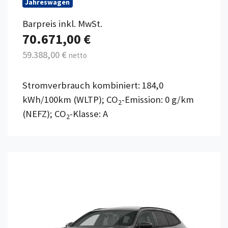
Jahreswagen
Barpreis inkl. MwSt.
70.671,00 €
59.388,00 €
netto
Stromverbrauch kombiniert: 184,0
kWh/100km (WLTP); CO
-Emission: 0 g/km
2
(NEFZ); CO
-Klasse: A
2
Details anzeigen