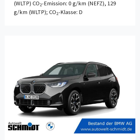
(WLTP) CO
-Emission: 0 g/km (NEFZ), 129
2
g/km (WLTP); CO
-Klasse: D
2
Details anzeigen