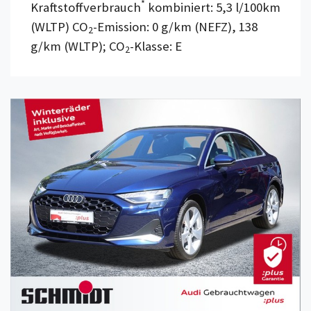
*
Kraftstoffverbrauch
kombiniert: 5,3 l/100km
(WLTP) CO
-Emission: 0 g/km (NEFZ), 138
2
g/km (WLTP); CO
-Klasse: E
2
Details anzeigen