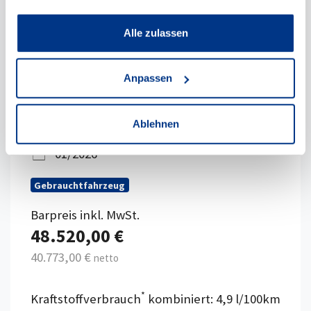
Alle zulassen
Fahr
BMW X1 xDrive23d Steptronic Navi
DSG Tempom.aktiv Bluetooth PDC
Anpassen
211 PS (155 kW)
Diesel
Ablehnen
24.284 km
01/2026
Gebrauchtfahrzeug
Barpreis inkl. MwSt.
48.520,00 €
40.773,00 €
netto
*
Kraftstoffverbrauch
kombiniert: 4,9 l/100km