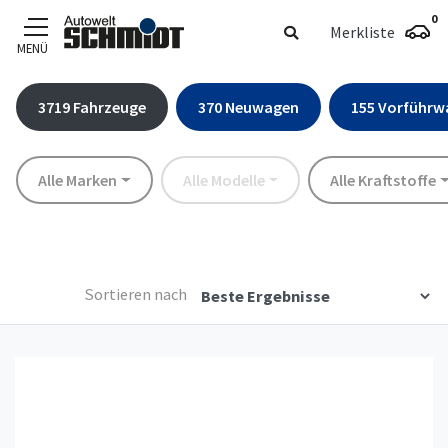
0
Merkliste
MENÜ
Zum Hauptinhalt
3719
Fahrzeuge
370
Neuwagen
155
Vorführw
Marke
Modell
Kraftstoff
Alle Marken
Alle Modelle
Alle Kraftstoffe
Sortieren nach
Details anzeigen