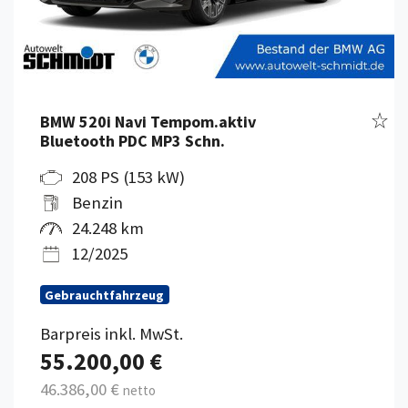
Fahr
BMW 520i Navi Tempom.aktiv
Bluetooth PDC MP3 Schn.
208 PS (153 kW)
Benzin
24.248 km
12/2025
Gebrauchtfahrzeug
Barpreis inkl. MwSt.
55.200,00 €
46.386,00 €
netto