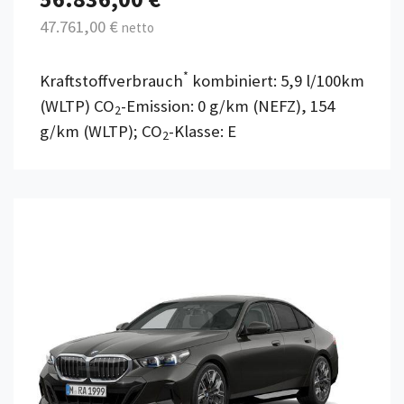
47.761,00 €
netto
*
Kraftstoffverbrauch
kombiniert: 5,9 l/100km
(WLTP) CO
-Emission: 0 g/km (NEFZ), 154
2
g/km (WLTP); CO
-Klasse: E
2
Details anzeigen