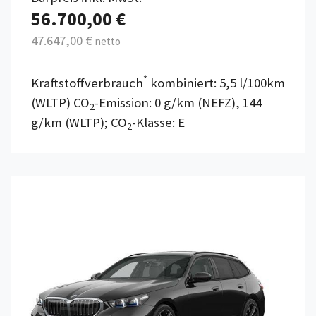
56.700,00 €
47.647,00 €
netto
*
Kraftstoffverbrauch
kombiniert: 5,5 l/100km
(WLTP) CO
-Emission: 0 g/km (NEFZ), 144
2
g/km (WLTP); CO
-Klasse: E
2
Details anzeigen