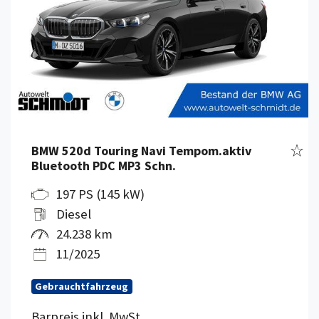
Fahr
BMW 520d Touring Navi Tempom.aktiv
Bluetooth PDC MP3 Schn.
197 PS (145 kW)
Diesel
24.238 km
11/2025
Gebrauchtfahrzeug
Barpreis inkl. MwSt.