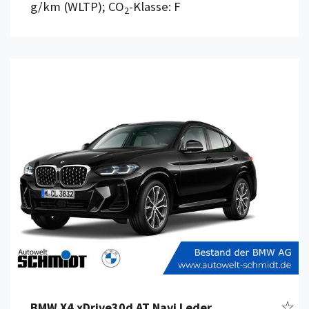
g/km (WLTP); CO
-Klasse: F
2
Details anzeigen
Fahr
BMW X4 xDrive30d AT Navi Leder