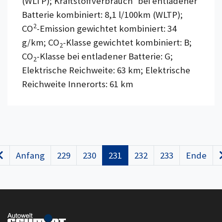
(WLTP); Kraftstoffverbrauch
bei entladener
Batterie kombiniert: 8,1 l/100km (WLTP);
2
CO
-Emission gewichtet kombiniert: 34
g/km; CO
-Klasse gewichtet kombiniert: B;
2
CO
-Klasse bei entladener Batterie: G;
2
Elektrische Reichweite: 63 km; Elektrische
Reichweite Innerorts: 61 km
Anfang
229
230
231
232
233
Ende
Zurück