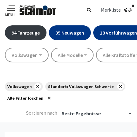
0
Merkliste
MENÜ
Zum Hauptinhalt
94
Fahrzeuge
35
Neuwagen
18
Vorführwagen
Marke
Modell
Kraftstoff
Volkswagen
Alle Modelle
Alle Kraftstoffe
Volkswagen
Standort: Volkswagen Schwerte
Alle Filter löschen
Sortieren nach
Details anzeigen