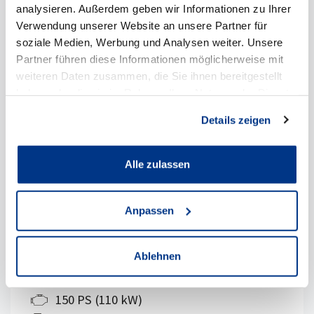
analysieren. Außerdem geben wir Informationen zu Ihrer
Details anzeigen
Verwendung unserer Website an unsere Partner für
soziale Medien, Werbung und Analysen weiter. Unsere
Partner führen diese Informationen möglicherweise mit
weiteren Daten zusammen, die Sie ihnen bereitgestellt
haben oder die sie im Rahmen Ihrer Nutzung der Dienste
gesammelt haben.
Details zeigen
Alle zulassen
Anpassen
Fahr
Volkswagen Passat "R-LINE" 2,0 l TDI
Ablehnen
7-Gang-DSG
150 PS (110 kW)