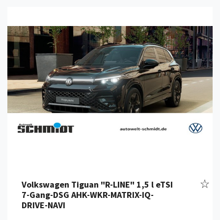
Details anzeigen
Fahr
Volkswagen Tiguan "R-LINE" 1,5 l eTSI
7-Gang-DSG AHK-WKR-MATRIX-IQ-
DRIVE-NAVI