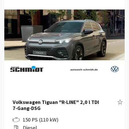
Details anzeigen
Fahr
Volkswagen Tiguan "R-LINE" 2,0 l TDI
7-Gang-DSG
150 PS (110 kW)
Diesel