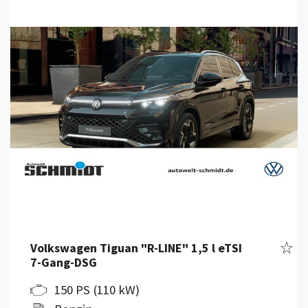
Details anzeigen
Fahr
Volkswagen Tiguan "R-LINE" 1,5 l eTSI
7-Gang-DSG
150 PS (110 kW)