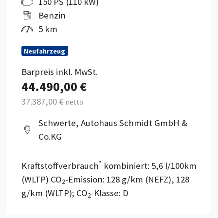
150 PS (110 kW)
Benzin
5 km
Neufahrzeug
Barpreis inkl. MwSt.
44.490,00 €
37.387,00 €
netto
Schwerte, Autohaus Schmidt GmbH &
Co.KG
*
Kraftstoffverbrauch
kombiniert: 5,6 l/100km
(WLTP) CO
-Emission: 128 g/km (NEFZ), 128
2
g/km (WLTP); CO
-Klasse: D
2