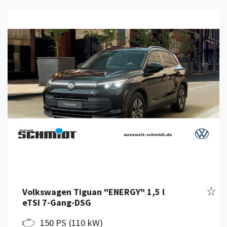
Details anzeigen
Fahr
Volkswagen Tiguan "ENERGY" 1,5 l
eTSI 7-Gang-DSG
150 PS (110 kW)