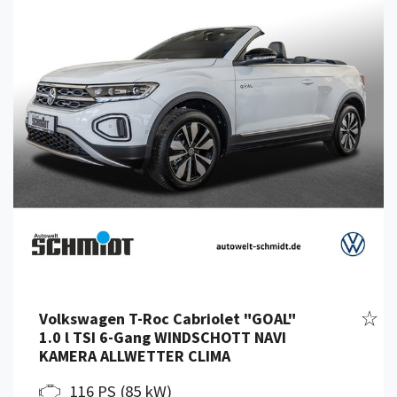
Details anzeigen
Fahr
Volkswagen T-Roc Cabriolet "GOAL"
1.0 l TSI 6-Gang WINDSCHOTT NAVI
KAMERA ALLWETTER CLIMA
116 PS (85 kW)