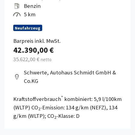
Benzin
5 km
Neufahrzeug
Barpreis inkl. MwSt.
42.390,00 €
35.622,00 €
netto
Schwerte, Autohaus Schmidt GmbH &
Co.KG
*
Kraftstoffverbrauch
kombiniert: 5,9 l/100km
(WLTP) CO
-Emission: 134 g/km (NEFZ), 134
2
g/km (WLTP); CO
-Klasse: D
2