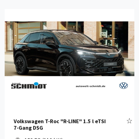
Details anzeigen
Fahr
Volkswagen T-Roc "R-LINE" 1.5 l eTSI
7-Gang DSG