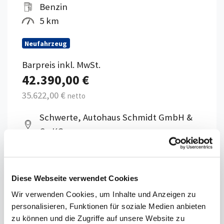
Benzin
5 km
Neufahrzeug
Barpreis inkl. MwSt.
42.390,00 €
35.622,00 €
netto
Schwerte, Autohaus Schmidt GmbH &
Co.KG
*
Kraftstoffverbrauch
kombiniert: 5,9 l/100km
(WLTP) CO
-Emission: 134 g/km (NEFZ), 134
2
Diese Webseite verwendet Cookies
g/km (WLTP); CO
-Klasse: D
2
Wir verwenden Cookies, um Inhalte und Anzeigen zu
personalisieren, Funktionen für soziale Medien anbieten
zu können und die Zugriffe auf unsere Website zu