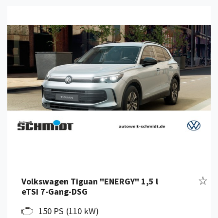
Details anzeigen
Fahr
Volkswagen Tiguan "ENERGY" 1,5 l
eTSI 7-Gang-DSG
150 PS (110 kW)