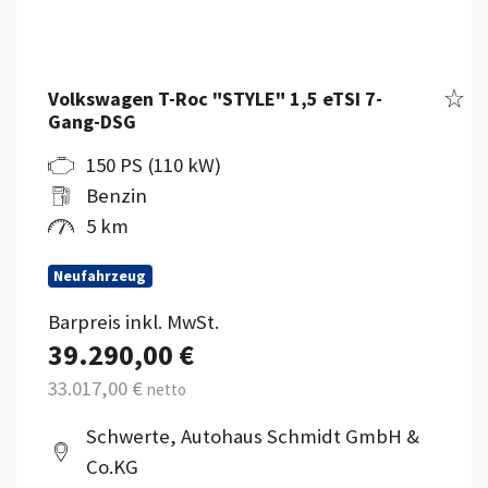
Fahr
Volkswagen T-Roc "STYLE" 1,5 eTSI 7-
Gang-DSG
150 PS (110 kW)
Benzin
5 km
Neufahrzeug
Barpreis inkl. MwSt.
39.290,00 €
33.017,00 €
netto
Schwerte, Autohaus Schmidt GmbH &
Co.KG