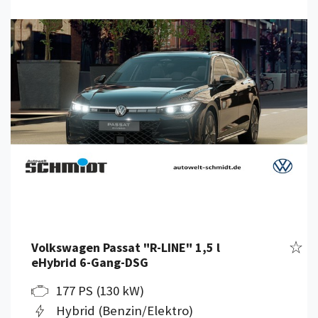
Details anzeigen
Fahr
Volkswagen Passat "R-LINE" 1,5 l
eHybrid 6-Gang-DSG
177 PS (130 kW)
Hybrid (Benzin/Elektro)