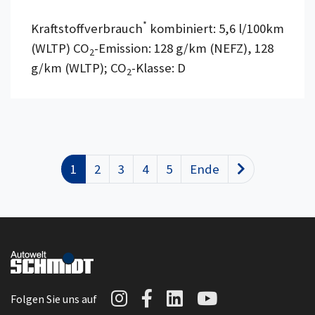
*
Kraftstoffverbrauch
kombiniert: 5,6 l/100km
(WLTP) CO
-Emission: 128 g/km (NEFZ), 128
2
g/km (WLTP); CO
-Klasse: D
2
1
2
3
4
5
Ende
Nächste
Autowelt Schmidt auf I
Autowelt Schmidt au
Autowelt Schmidt
Autowelt Sc
Folgen Sie uns auf