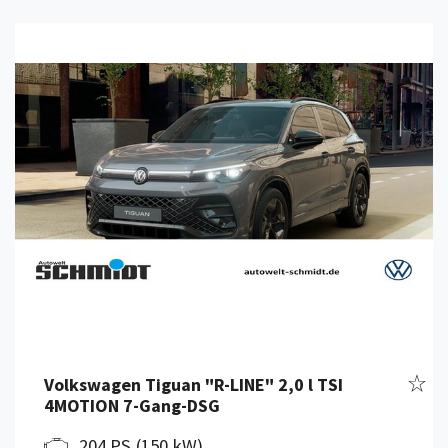
Details anzeigen
Fahr
Volkswagen Tiguan "R-LINE" 2,0 l TSI
4MOTION 7-Gang-DSG
204 PS (150 kW)