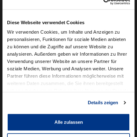
Camper mieten
Kundenservice
Diese Webseite verwendet Cookies
Online-Terminbuchung
Wir verwenden Cookies, um Inhalte und Anzeigen zu
personalisieren, Funktionen für soziale Medien anbieten
Für Geschäftskunden
zu können und die Zugriffe auf unsere Website zu
analysieren. Außerdem geben wir Informationen zu Ihrer
Audi Business
Verwendung unserer Website an unsere Partner für
BMW Geschäftskunden
soziale Medien, Werbung und Analysen weiter. Unsere
Partner führen diese Informationen möglicherweise mit
Volkswagen Professional Class
weiteren Daten zusammen, die Sie ihnen bereitgestellt
Autowelt Schmidt
haben oder die sie im Rahmen Ihrer Nutzung der Dienste
gesammelt haben.
Details zeigen
Unternehmen
News & Events
Karriere
Alle zulassen
Ausbildung