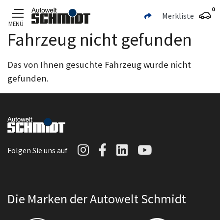
0
Merkliste
MENÜ
Fahrzeug nicht gefunden
Zum Hauptinhalt
Das von Ihnen gesuchte Fahrzeug wurde nicht
gefunden.
Autowelt Schmidt auf I
Autowelt Schmidt au
Autowelt Schmidt
Autowelt Sc
Folgen Sie uns auf
Die Marken der Autowelt Schmidt