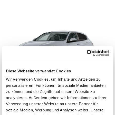
Diese Webseite verwendet Cookies
Wir verwenden Cookies, um Inhalte und Anzeigen zu
personalisieren, Funktionen für soziale Medien anbieten
BMW 118d M Sport Design UPE 46.330 EUR
zu können und die Zugriffe auf unsere Website zu
analysieren. Außerdem geben wir Informationen zu Ihrer
*
Kraftstoffverbrauch
kombiniert: 4,7 l/100km
Verwendung unserer Website an unsere Partner für
(WLTP) CO
-Emission: 0 g/km (NEFZ), 123 g/km
soziale Medien, Werbung und Analysen weiter. Unsere
2