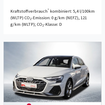
*
Kraftstoffverbrauch
kombiniert: 5,4 l/100km
(WLTP) CO
-Emission: 0 g/km (NEFZ), 121
2
g/km (WLTP); CO
-Klasse: D
2
Details anzeigen