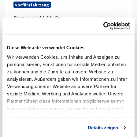
Vorführfahrzeug
Barpreis inkl. MwSt.
40.990,00 €
34.445,00 €
netto
Diese Webseite verwendet Cookies
Lünen, Autohaus Marianne Schmidt
Wir verwenden Cookies, um Inhalte und Anzeigen zu
GmbH & Co.KG
personalisieren, Funktionen für soziale Medien anbieten
zu können und die Zugriffe auf unsere Website zu
*
Kraftstoffverbrauch
kombiniert: 5,2 l/100km
analysieren. Außerdem geben wir Informationen zu Ihrer
(WLTP) CO
-Emission: 0 g/km (NEFZ), 137
Verwendung unserer Website an unsere Partner für
2
g/km (WLTP); CO
-Klasse: E
soziale Medien, Werbung und Analysen weiter. Unsere
2
Partner führen diese Informationen möglicherweise mit
weiteren Daten zusammen, die Sie ihnen bereitgestellt
haben oder die sie im Rahmen Ihrer Nutzung der Dienste
Details anzeigen
gesammelt haben.
Details zeigen