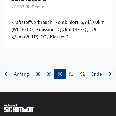
27.962,00 €
netto
*
Kraftstoffverbrauch
kombiniert: 5,7 l/100km
(WLTP) CO
-Emission: 0 g/km (NEFZ), 129
2
g/km (WLTP); CO
-Klasse: D
2
Anfang
88
89
90
91
92
Ende
Zurück
N