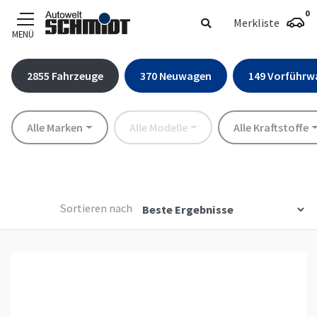
0
Merkliste
MENÜ
Zum Hauptinhalt
2855
Fahrzeuge
370
Neuwagen
149
Vorführw
Marke
Modell
Kraftstoff
Alle Marken
Alle Modelle
Alle Kraftstoffe
Sortieren nach
Details anzeigen