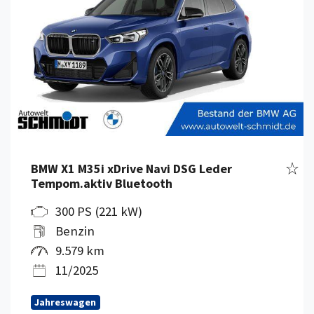
Fahr
BMW X1 M35i xDrive Navi DSG Leder
Tempom.aktiv Bluetooth
300 PS (221 kW)
Benzin
9.579 km
11/2025
Jahreswagen