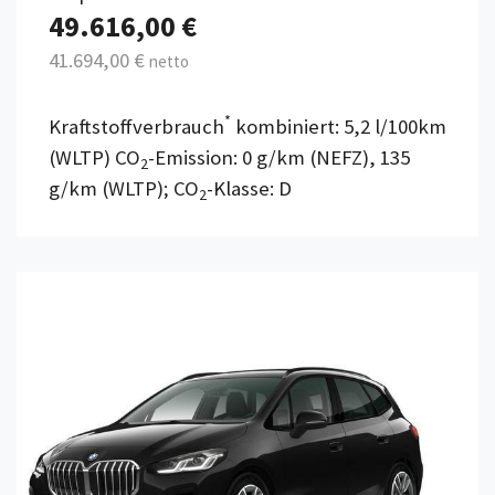
49.616,00 €
41.694,00 €
netto
*
Kraftstoffverbrauch
kombiniert: 5,2 l/100km
(WLTP) CO
-Emission: 0 g/km (NEFZ), 135
2
g/km (WLTP); CO
-Klasse: D
2
Details anzeigen