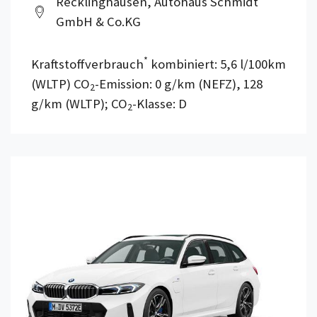
Recklinghausen, Autohaus Schmidt
GmbH & Co.KG
*
Kraftstoffverbrauch
kombiniert: 5,6 l/100km
(WLTP) CO
-Emission: 0 g/km (NEFZ), 128
2
g/km (WLTP); CO
-Klasse: D
2
Details anzeigen