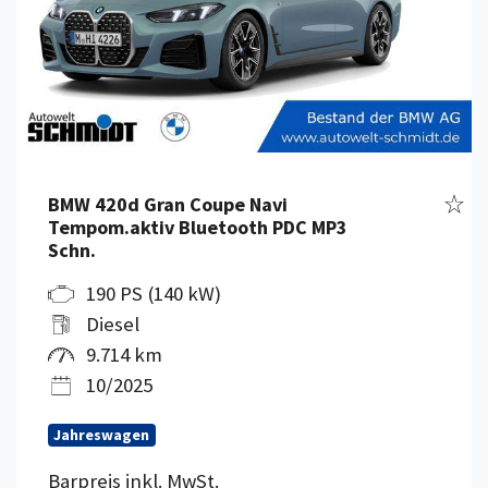
Fahr
BMW 420d Gran Coupe Navi
Tempom.aktiv Bluetooth PDC MP3
Schn.
190 PS (140 kW)
Diesel
9.714 km
10/2025
Jahreswagen
Barpreis inkl. MwSt.