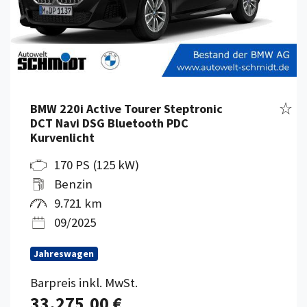
Fahr
BMW 220i Active Tourer Steptronic
DCT Navi DSG Bluetooth PDC
Kurvenlicht
170 PS (125 kW)
Benzin
9.721 km
09/2025
Jahreswagen
Barpreis inkl. MwSt.
33.275,00 €