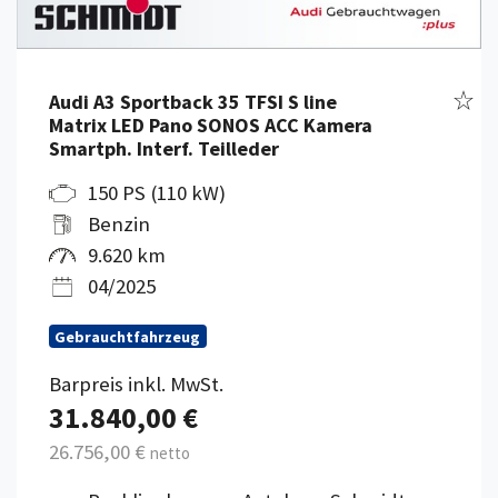
Fahr
Audi A3 Sportback 35 TFSI S line
Matrix LED Pano SONOS ACC Kamera
Smartph. Interf. Teilleder
150 PS (110 kW)
Benzin
9.620 km
04/2025
Gebrauchtfahrzeug
Barpreis inkl. MwSt.
31.840,00 €
26.756,00 €
netto