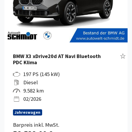
Fahr
BMW X3 xDrive20d AT Navi Bluetooth
PDC Klima
197 PS (145 kW)
Diesel
9.582 km
02/2026
Jahreswagen
Barpreis inkl. MwSt.