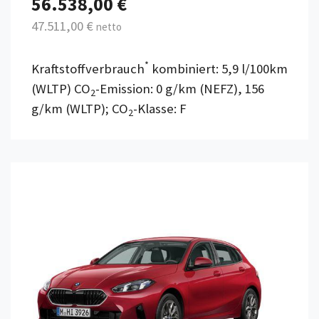
56.538,00 €
47.511,00 €
netto
*
Kraftstoffverbrauch
kombiniert: 5,9 l/100km
(WLTP) CO
-Emission: 0 g/km (NEFZ), 156
2
g/km (WLTP); CO
-Klasse: F
2
Details anzeigen