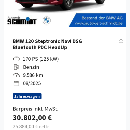
Fahr
BMW 120 Steptronic Navi DSG
Bluetooth PDC HeadUp
170 PS (125 kW)
Benzin
9.586 km
08/2025
Jahreswagen
Barpreis inkl. MwSt.
30.802,00 €
25.884,00 €
netto