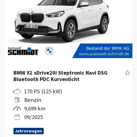
Fahr
BMW X1 sDrive20i Steptronic Navi DSG
Bluetooth PDC Kurvenlicht
170 PS (125 kW)
Benzin
9.699 km
09/2025
Jahreswagen