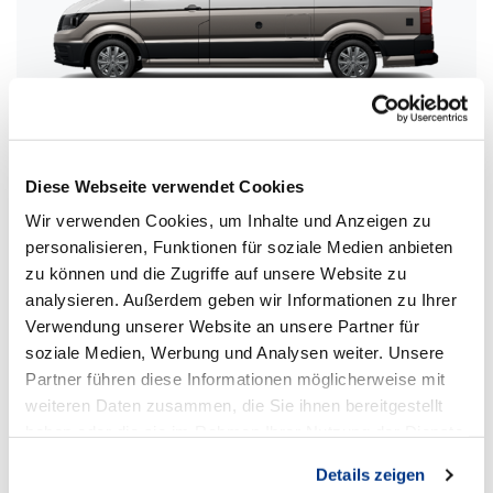
VW Grand California
Diese Webseite verwendet Cookies
Wir verwenden Cookies, um Inhalte und Anzeigen zu
Schlafplätze
2-4
personalisieren, Funktionen für soziale Medien anbieten
zu können und die Zugriffe auf unsere Website zu
Sitzplätze
4
analysieren. Außerdem geben wir Informationen zu Ihrer
Verwendung unserer Website an unsere Partner für
soziale Medien, Werbung und Analysen weiter. Unsere
Zum VW Grand California
Partner führen diese Informationen möglicherweise mit
weiteren Daten zusammen, die Sie ihnen bereitgestellt
haben oder die sie im Rahmen Ihrer Nutzung der Dienste
gesammelt haben.
Details zeigen