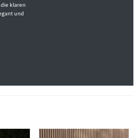
die klaren
legant und