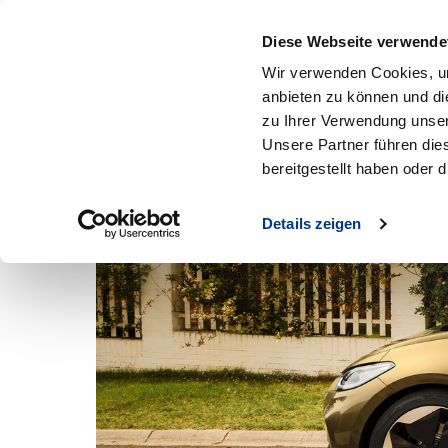
An
Diese Webseite verwende
MENÜ
Zum Hauptinhalt
Wir verwenden Cookies, um
anbieten zu können und di
Der ID.3 NEO
zu Ihrer Verwendung unser
Unsere Partner führen die
bereitgestellt haben oder
Komplett elektrisc
Details zeigen