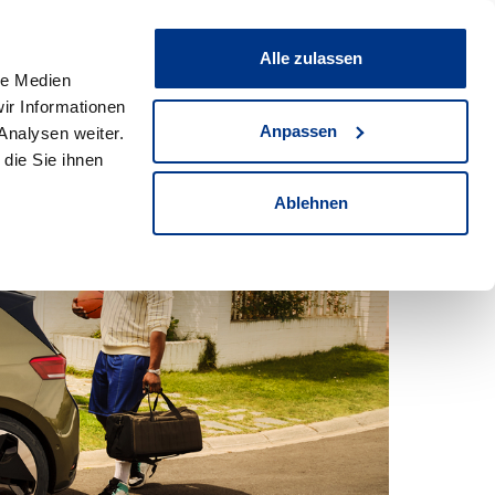
gen Professional Class
Service & Werkstatt
Alle zulassen
le Medien
Standorte
Suche
2854
Fahrzeuge
ir Informationen
Anpassen
Analysen weiter.
die Sie ihnen
Ablehnen