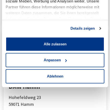
soziale Medien, Werbung und Analysen weiter. Unsere
Partner führen diese Informationen möglicherweise mit
zur Standortseite
weiteren Daten zusammen, die Sie ihnen bereitgestellt
haben oder die sie im Rahmen Ihrer Nutzung der Dienste
gesammelt haben.
Details zeigen
Alle zulassen
Anpassen
Ablehnen
BMW Hamm
Hohefeldweg 23
59071
Hamm